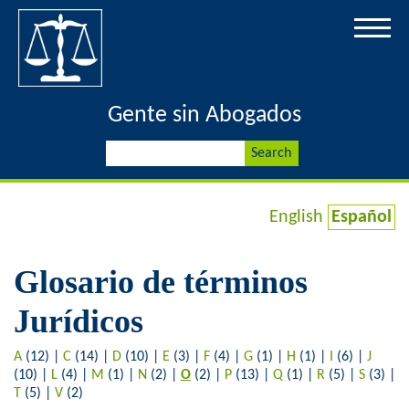
Jump to navigation
Gente sin Abogados
S
S
e
a
e
r
English
Español
c
a
h
Glosario de términos
r
Jurídicos
c
h
A
(12)
|
C
(14)
|
D
(10)
|
E
(3)
|
F
(4)
|
G
(1)
|
H
(1)
|
I
(6)
|
J
(10)
|
L
(4)
|
M
(1)
|
N
(2)
|
O
(2)
|
P
(13)
|
Q
(1)
|
R
(5)
|
S
(3)
|
f
T
(5)
|
V
(2)