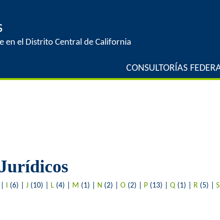
Jump to navigation
s
 en el Distrito Central de California
CONSULTORÍAS FEDERA
Jurídicos
)
|
I
(6)
|
J
(10)
|
L
(4)
|
M
(1)
|
N
(2)
|
O
(2)
|
P
(13)
|
Q
(1)
|
R
(5)
|
S