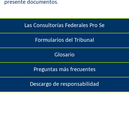
e
presente documentos.
o
h
r
e
Las Consultorías Federales Pro Se
m
r
Formularios del Tribunal
e
Glosario
Preguntas más frecuentes
Descargo de responsabilidad