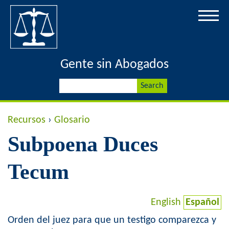
Jump to navigation
Gente sin Abogados
S
S
e
a
e
r
Y
Recursos
›
Glosario
c
a
h
Subpoena Duces
o
r
u
Tecum
c
a
h
English
Español
r
f
Orden del juez para que un testigo comparezca y