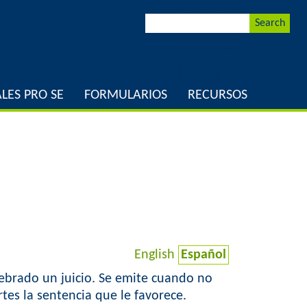
Spanis
S
S
e
h Main
a
e
r
Menu
c
a
h
LES PRO SE
FORMULARIOS
RECURSOS
r
c
h
f
o
English
Español
r
lebrado un juicio. Se emite cuando no
m
tes la sentencia que le favorece.