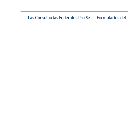
e
Las Consultorías Federales Pro Se
Formularios del 
h
e
r
e