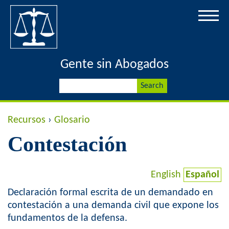
Jump to navigation
Gente sin Abogados
S
S
e
a
e
r
Y
Recursos
›
Glosario
c
a
h
Contestación
o
r
u
English
Español
c
a
Declaración formal escrita de un demandado en
h
contestación a una demanda civil que expone los
r
fundamentos de la defensa.
f