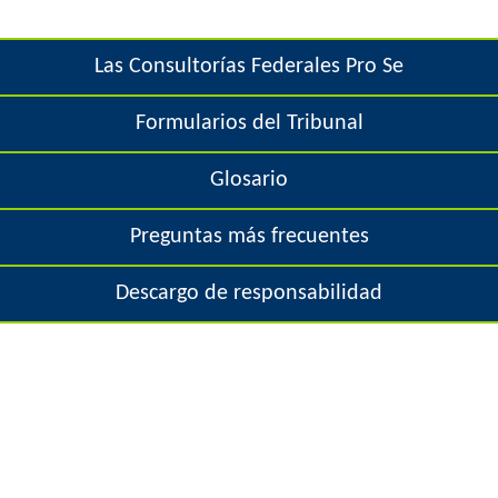
e
o
h
Las Consultorías Federales Pro Se
r
e
Formularios del Tribunal
m
r
Glosario
e
Preguntas más frecuentes
Descargo de responsabilidad