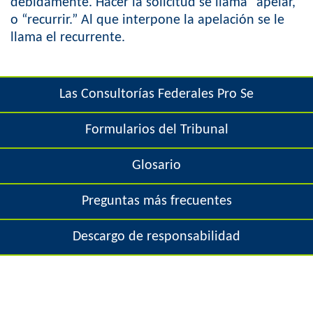
e
debidamente. Hacer la solicitud se llama “apelar,”
o
o “recurrir.” Al que interpone la apelación se le
h
llama el recurrente.
r
e
m
r
Las Consultorías Federales Pro Se
e
Formularios del Tribunal
Glosario
Preguntas más frecuentes
Descargo de responsabilidad