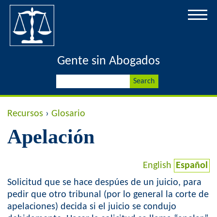
Jump to navigation
Gente sin Abogados
S
S
e
a
e
r
Y
Recursos
›
Glosario
c
a
h
Apelación
o
r
u
English
Español
c
a
Solicitud que se hace despúes de un juicio, para
h
pedir que otro tribunal (por lo general la corte de
r
apelaciones) decida si el juicio se condujo
f