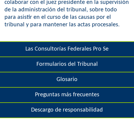
e
colaborar con el juez presidente en la supervisión
o
de la administración del tribunal, sobre todo
h
para asistir en el curso de las causas por el
r
tribunal y para mantener las actas procesales.
e
m
r
Las Consultorías Federales Pro Se
e
Formularios del Tribunal
Glosario
Preguntas más frecuentes
Descargo de responsabilidad