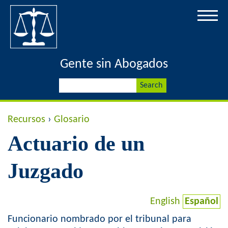
Jump to navigation
Gente sin Abogados
S
S
e
a
e
r
Y
Recursos
›
Glosario
c
a
h
Actuario de un
o
r
u
Juzgado
c
a
h
English
Español
r
f
Funcionario nombrado por el tribunal para